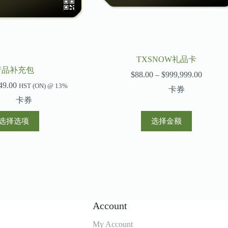
TXSNOW礼品卡
产品补充包
$
88.00
–
$
999,999.00
价
49.00
价
格
HST (ON) @ 13%
卡券
格
范
卡券
范
围：
本
$88.00
围：
选择选项
选择金额
产
至
$20.00
品
$999,99
至
有
$249.00
多
种
变
体。
可
Account
在
产
My Account