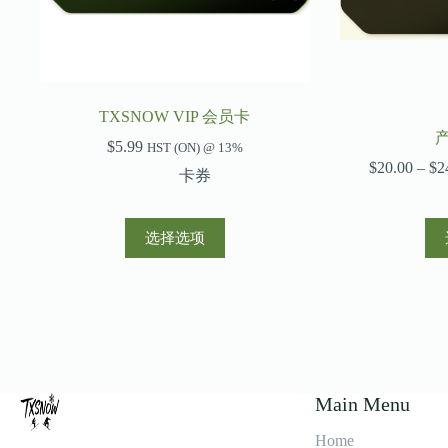
TXSNOW VIP 会员卡
$
5.99
HST (ON) @ 13%
$
20.00
–
$
2
卡券
本
选择选项
产
品
有
多
种
变
体。
可
Main Menu
在
产
Home