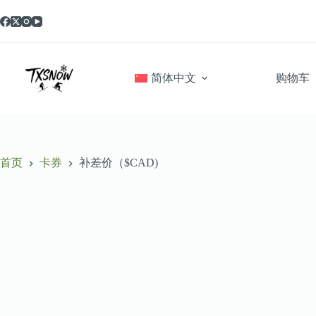
跳
至
内
容
简体中文
购物车
首页
卡券
补差价（$CAD)