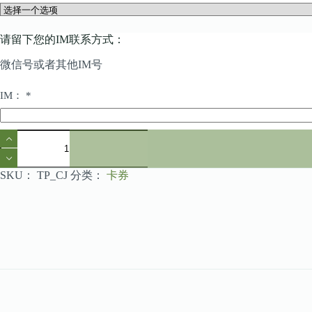
请留下您的IM联系方式：
微信号或者其他IM号
IM：
*
补
差
价
（$CAD)
SKU：
TP_CJ
分类：
卡券
数
量