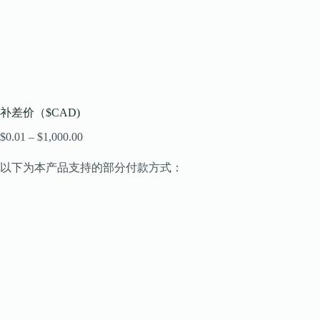
补差价（$CAD)
$
0.01
–
$
1,000.00
价
格
范
以下为本产品支持的部分付款方式：
围：
$0.01
至
$1,000.00